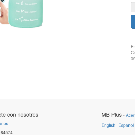
En
Co
0
te con nosotros
MB Plus
-
Acer
enos
English
Español
164574