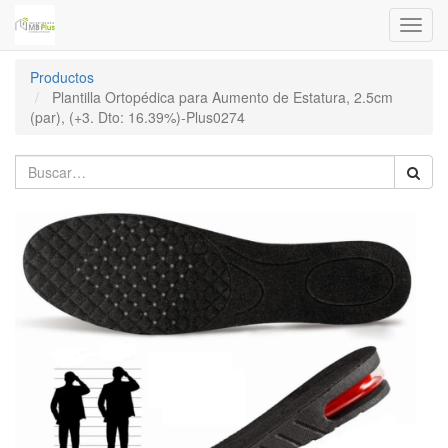
Menú
de
Naveg
Productos
Plantilla Ortopédica para Aumento de Estatura, 2.5cm
(par), (+3. Dto: 16.39%)-Plus0274