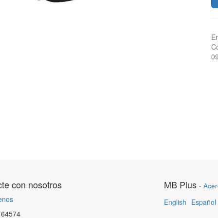
En
Co
0
te con nosotros
MB Plus
-
Acer
enos
English
Español
164574