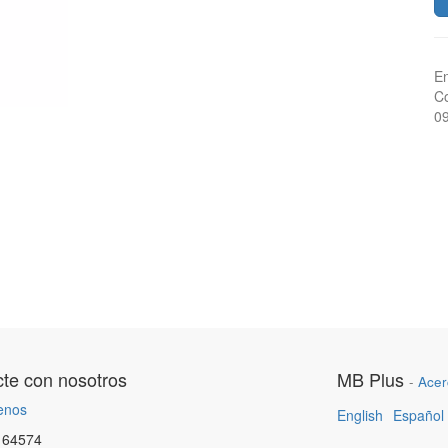
En
Co
0
te con nosotros
MB Plus
-
Acer
enos
English
Español
164574