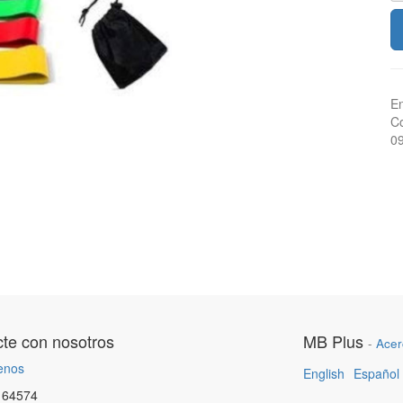
En
Co
0
te con nosotros
MB Plus
-
Acer
enos
English
Español
164574