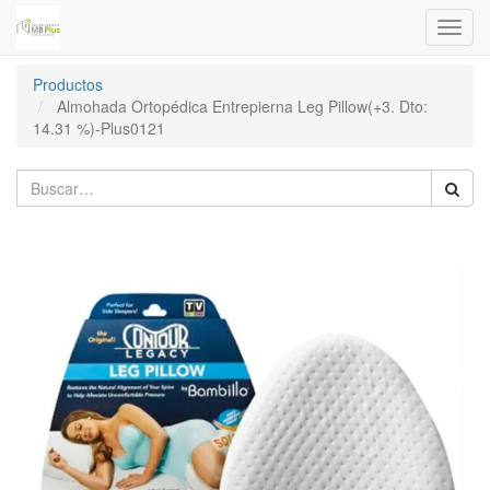
Menú
de
Naveg
Productos
Almohada Ortopédica Entrepierna Leg Pillow(+3. Dto:
14.31 %)-Plus0121