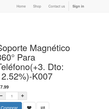
Home
Shop
Contact us
Sign in
Soporte Magnético
360° Para
Teléfono(+3. Dto:
12.52%)-K007
$
7.99
Comprar