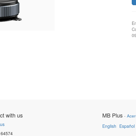
En
Co
0
t with us
MB Plus
-
Acer
 us
English
Español
164574