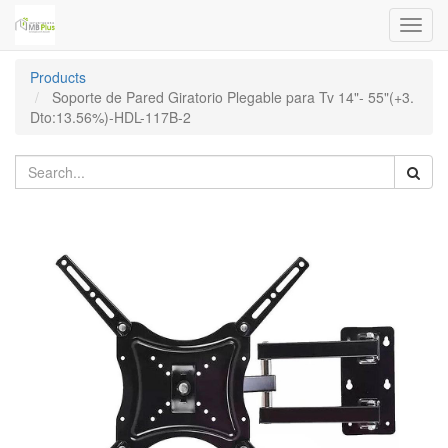
Toggl
navig
Products
Soporte de Pared Giratorio Plegable para Tv 14"- 55"(+3.
Dto:13.56%)-HDL-117B-2