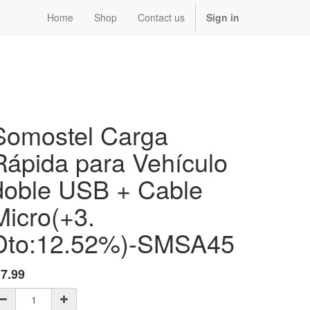
Home
Shop
Contact us
Sign in
Somostel Carga
Rápida para Vehículo
doble USB + Cable
Micro(+3.
Dto:12.52%)-SMSA45
$
7.99