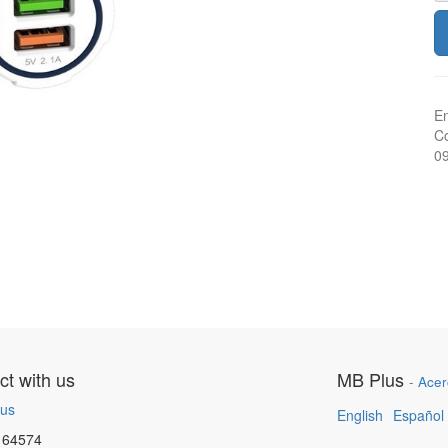
En
Co
0
t with us
MB Plus
-
Acer
 us
English
Español
164574