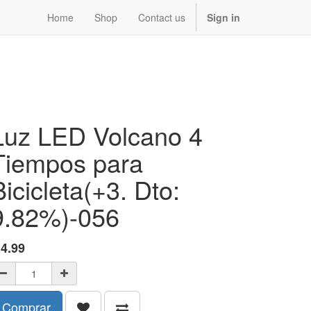
Home
Shop
Contact us
Sign in
Luz LED Volcano 4
Tiempos para
Bicicleta(+3. Dto:
9.82%)-056
$
4.99
Comprar