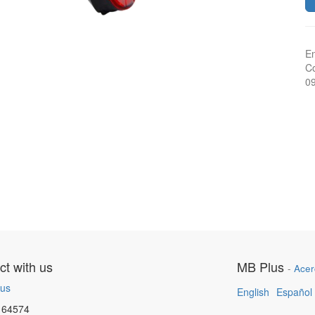
En
Co
0
t with us
MB Plus
-
Acer
 us
English
Español
164574