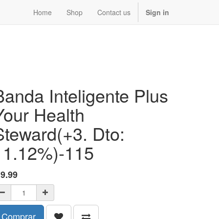
Home
Shop
Contact us
Sign in
Banda Inteligente Plus
Your Health
Steward(+3. Dto:
11.12%)-115
$
9.99
Comprar