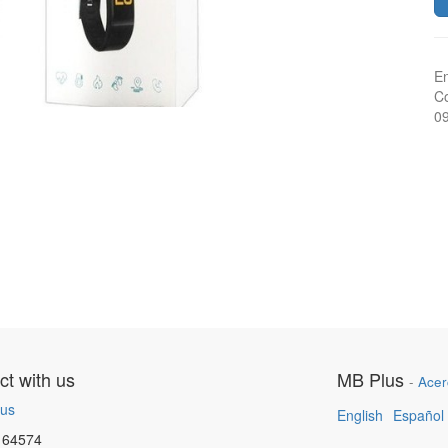
En
Co
0
t with us
MB Plus
-
Acer
 us
English
Español
164574